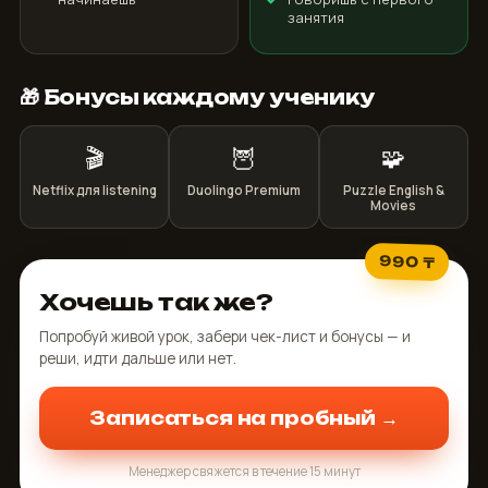
занятия
🎁 Бонусы каждому ученику
🎬
🦉
🧩
Netflix для listening
Duolingo Premium
Puzzle English &
Movies
990 ₸
Хочешь так же?
Попробуй живой урок, забери чек-лист и бонусы — и
реши, идти дальше или нет.
Записаться на пробный →
Менеджер свяжется в течение 15 минут