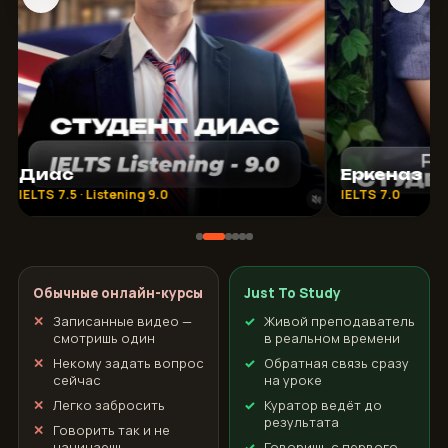
Диас
Еркеназ
IELTS 7.5 · Listening 9.0
IELTS 7.0
Обычные онлайн-курсы
Just To Study
Записанные видео —
Живой преподаватель
смотришь один
в реальном времени
Некому задать вопрос
Обратная связь сразу
сейчас
на уроке
Легко забросить
Куратор ведёт до
результата
Говорить так и не
начинаешь
Говоришь с первого